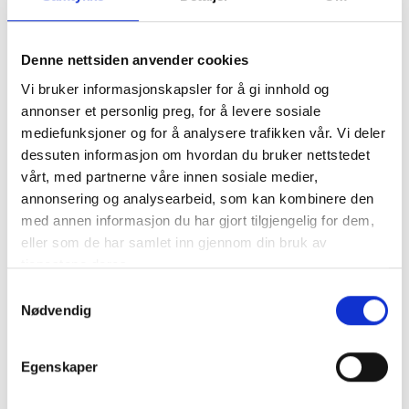
Denne nettsiden anvender cookies
SE ALLE PODKASTER
Vi bruker informasjonskapsler for å gi innhold og
annonser et personlig preg, for å levere sosiale
mediefunksjoner og for å analysere trafikken vår. Vi deler
Se lignende prosjekter
dessuten informasjon om hvordan du bruker nettstedet
vårt, med partnerne våre innen sosiale medier,
annonsering og analysearbeid, som kan kombinere den
med annen informasjon du har gjort tilgjengelig for dem,
eller som de har samlet inn gjennom din bruk av
tjenestene deres.
Samtykkevalg
Nødvendig
Egenskaper