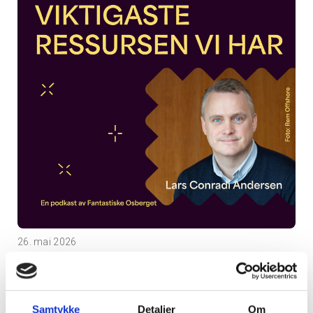
26. mai 2026
– Folka er den viktigaste ressursen vi har
Samtykke
Detaljer
Om