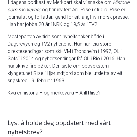
I dagens podkast av Merkbart skal vi snakke om
Historie
som merkevare
og har invitert Arill Riise i studio. Riise er
journalist og forfattar, kjend for eit langt liv i norsk presse.
Han har jobba 20 år i NRK og 19,5 år i TV2.
Mesteparten av tida som nyheitsanker både i
Dagsrevyen og TV2 nyheitene. Han har leia store
direktesendingar som ski- VM i Trondheim i 1997, OL i
Sotsji i 2014 og nyheitsendingar frå OL i Rio i 2016. Han
har skrive fire bøker. Den siste om oppveksten i
klyngetunet Riise i Hjørundfjord som blei utsletta av eit
snøskred 19. februar 1968.
Kva er historia – og merkevara – Arill Riise?
Lyst å holde deg oppdatert med vårt
nyhetsbrev?