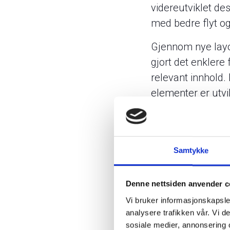
videreutviklet de
med bedre flyt og
Gjennom nye layou
gjort det enklere 
relevant innhold.
elementer er utvi
og gjøre kompleks
Årets tema, Fremt
gjennom egne bild
Samtykke
Bildene bidrar ti
og nær tilknytning
Denne nettsiden anvender c
rapporten et var
Vi bruker informasjonskapsler
Se flere bilder he
analysere trafikken vår. Vi 
sosiale medier, annonsering 