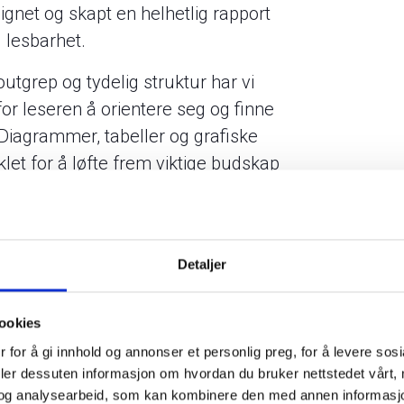
signet og skapt en helhetlig rapport
 lesbarhet.
tgrep og tydelig struktur har vi
for leseren å orientere seg og finne
 Diagrammer, tabeller og grafiske
klet for å løfte frem viktige budskap
t innhold lettere å forstå.
idens fagfolk, er forsterket
er fra to videregående skoler.
Detaljer
l å gi rapporten en mer menneskelig
 til temaet, samtidig som de gir
ookies
mere og mer levende uttrykk.
 for å gi innhold og annonser et personlig preg, for å levere sos
r
deler dessuten informasjon om hvordan du bruker nettstedet vårt,
og analysearbeid, som kan kombinere den med annen informasjon d