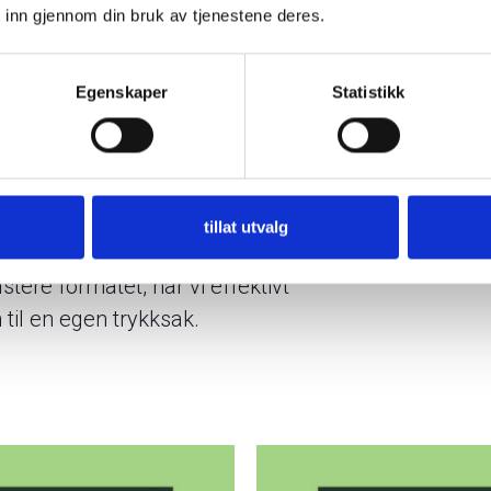
så omfattet planlegging,
 inn gjennom din bruk av tjenestene deres.
valitetssikring av hele leveransen,
ur og språklig bearbeiding til
Egenskaper
Statistikk
nen publiseringsfrist. Resultatet er
nlig rapport som både informerer
brukes på tvers av kanaler.
pp en trykt versjon av
tillat utvalg
Med enkle grep, som å fjerne
tere formatet, har vi effektivt
 til en egen trykksak.