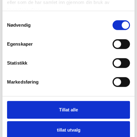
eller som de har samlet inn gjennom din bruk av
tjenestene deres.
Samtykkevalg
Nødvendig
Egenskaper
Statistikk
Markedsføring
Tillat alle
tillat utvalg