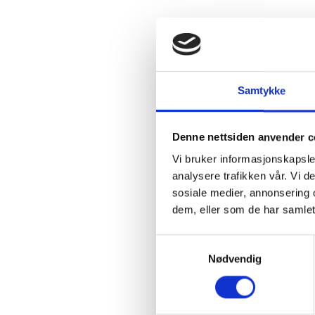
Samtykke
«Nordvest Miljø 
med nye nettsider
Denne nettsiden anvender c
og god struktur. 
Vi bruker informasjonskapsler
oppdatere og hold
analysere trafikken vår. Vi 
Arne Holstad, dag
sosiale medier, annonsering 
dem, eller som de har samlet
Klikk her for å s
Samtykkevalg
Nødvendig