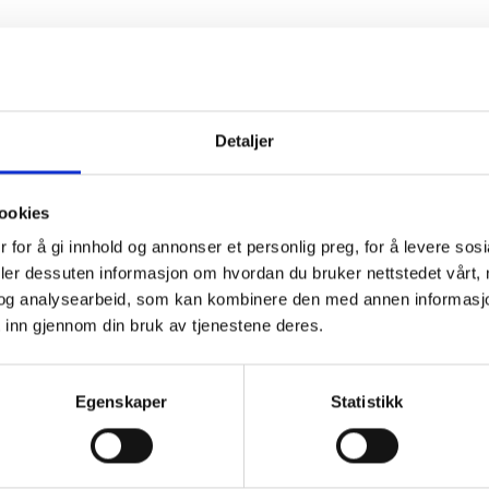
Detaljer
ønsker det nye året velkommen
. De nye nettsidene har flott design
ookies
Med WordPress vil vi kunne
 for å gi innhold og annonser et personlig preg, for å levere sos
e vedlike nettsidene våre», Odd-
deler dessuten informasjon om hvordan du bruker nettstedet vårt,
lig leder Nordvest Miljø AS.
og analysearbeid, som kan kombinere den med annen informasjon d
 inn gjennom din bruk av tjenestene deres.
jå nettsidene –
www.nvm.no
Egenskaper
Statistikk