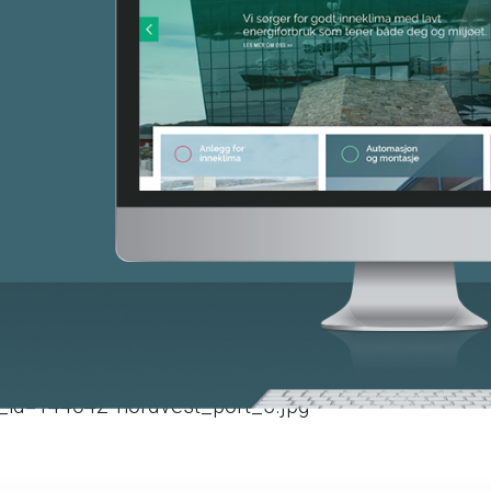
e_id=144042-nordvest_port_5.jpg