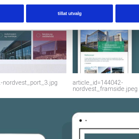
tillat utvalg
2-nordvest_port_3.jpg
article_id=144042-
nordvest_framside.jpeg