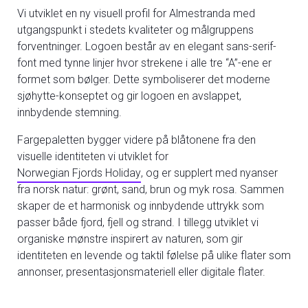
Vi utviklet en ny visuell profil for Almestranda med
utgangspunkt i stedets kvaliteter og målgruppens
forventninger. Logoen består av en elegant sans-serif-
font med tynne linjer hvor strekene i alle tre “A”-ene er
formet som bølger. Dette symboliserer det moderne
sjøhytte-konseptet og gir logoen en avslappet,
innbydende stemning.
Fargepaletten bygger videre på blåtonene fra den
visuelle identiteten vi utviklet for
Norwegian Fjords Holiday
, og er supplert med nyanser
fra norsk natur: grønt, sand, brun og myk rosa. Sammen
skaper de et harmonisk og innbydende uttrykk som
passer både fjord, fjell og strand. I tillegg utviklet vi
organiske mønstre inspirert av naturen, som gir
identiteten en levende og taktil følelse på ulike flater som
annonser, presentasjonsmateriell eller digitale flater.