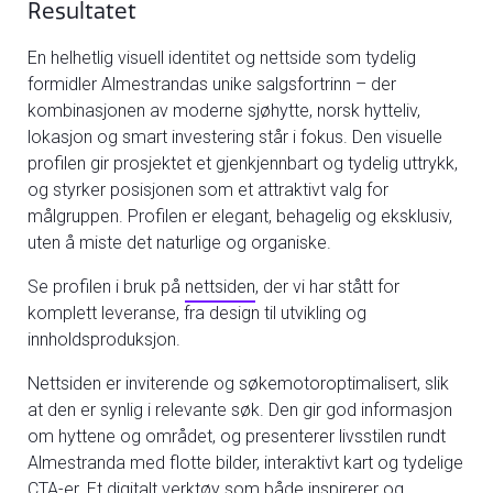
Resultatet
En helhetlig visuell identitet og nettside som tydelig
formidler Almestrandas unike salgsfortrinn – der
kombinasjonen av moderne sjøhytte, norsk hytteliv,
lokasjon og smart investering står i fokus. Den visuelle
profilen gir prosjektet et gjenkjennbart og tydelig uttrykk,
og styrker posisjonen som et attraktivt valg for
målgruppen. Profilen er elegant, behagelig og eksklusiv,
uten å miste det naturlige og organiske.
Se profilen i bruk på
nettsiden
, der vi har stått for
komplett leveranse, fra design til utvikling og
innholdsproduksjon.
Nettsiden er inviterende og søkemotoroptimalisert, slik
at den er synlig i relevante søk. Den gir god informasjon
om hyttene og området, og presenterer livsstilen rundt
Almestranda med flotte bilder, interaktivt kart og tydelige
CTA-er. Et digitalt verktøy som både inspirerer og