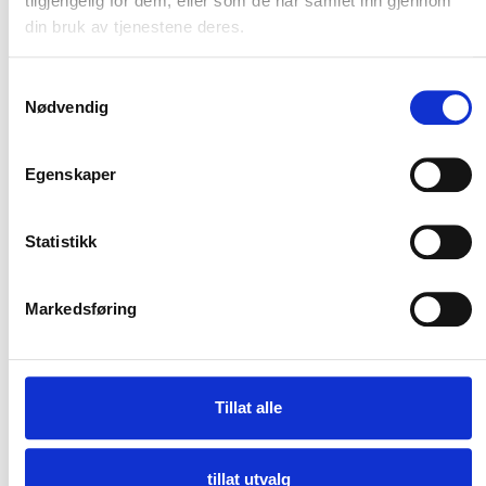
tilgjengelig for dem, eller som de har samlet inn gjennom
din bruk av tjenestene deres.
Samtykkevalg
Nødvendig
Egenskaper
Statistikk
Markedsføring
Tillat alle
tillat utvalg