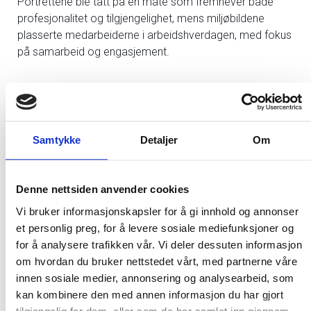
Portrettene ble tatt på en måte som fremhever både
profesjonalitet og tilgjengelighet, mens miljøbildene
plasserte medarbeiderne i arbeidshverdagen, med fokus
på samarbeid og engasjement.
Vil du ha hjelp til å løfte din merkevare med autentiske og
Samtykke
Detaljer
Om
profesjonelle bilder? Ta kontakt med
Anette
for en prat.
Denne nettsiden anvender cookies
Vi bruker informasjonskapsler for å gi innhold og annonser
et personlig preg, for å levere sosiale mediefunksjoner og
for å analysere trafikken vår. Vi deler dessuten informasjon
om hvordan du bruker nettstedet vårt, med partnerne våre
innen sosiale medier, annonsering og analysearbeid, som
kan kombinere den med annen informasjon du har gjort