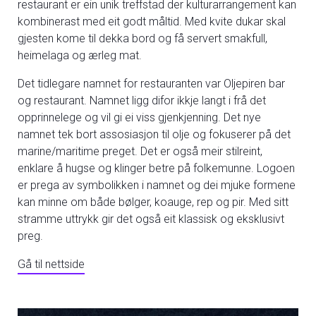
restaurant er ein unik treffstad der kulturarrangement kan
kombinerast med eit godt måltid. Med kvite dukar skal
gjesten kome til dekka bord og få servert smakfull,
heimelaga og ærleg mat.
Det tidlegare namnet for restauranten var Oljepiren bar
og restaurant. Namnet ligg difor ikkje langt i frå det
opprinnelege og vil gi ei viss gjenkjenning. Det nye
namnet tek bort assosiasjon til olje og fokuserer på det
marine/maritime preget. Det er også meir stilreint,
enklare å hugse og klinger betre på folkemunne. Logoen
er prega av symbolikken i namnet og dei mjuke formene
kan minne om både bølger, koauge, rep og pir. Med sitt
stramme uttrykk gir det også eit klassisk og eksklusivt
preg.
Gå til nettside