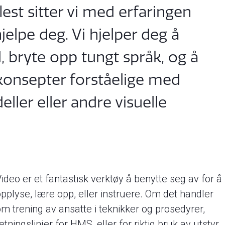
flest sitter vi med erfaringen
hjelpe deg. Vi hjelper deg å
, bryte opp tungt språk, og å
konsepter forståelige med
eller eller andre visuelle
ideo er et fantastisk verktøy å benytte seg av for å
opplyse, lære opp, eller instruere. Om det handler
om trening av ansatte i teknikker og prosedyrer,
etningslinjer for HMS, eller for riktig bruk av utstyr