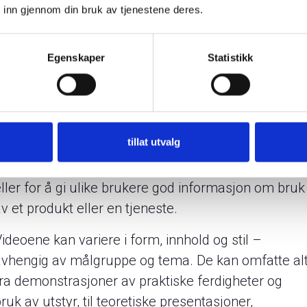
ilmen og dele den i dine kanaler, slik at alle får
 inn gjennom din bruk av tjenestene deres.
oppdateringen samtidig.
Filmen går også igjennom flere korrekturer for å
Egenskaper
Statistikk
åse at alt er korrekt fortalt, representert eller
isualisert for optimal læring. Og du som bestiller
ar full kontroll på innholdet.
tillat utvalg
Disse videoene kan være designet for å effektivt
lære opp ansatte i ulike aspekter av arbeidet deres,
eller for å gi ulike brukere god informasjon om bruk
v et produkt eller en tjeneste.
ideoene kan variere i form, innhold og stil –
avhengig av målgruppe og tema. De kan omfatte al
fra demonstrasjoner av praktiske ferdigheter og
ruk av utstyr, til teoretiske presentasjoner,