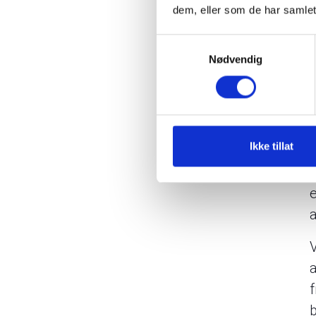
f
dem, eller som de har samlet
Samtykkevalg
Nødvendig
p
v
h
Ikke tillat
a
V
b