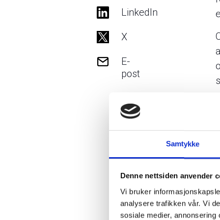
LinkedIn
e
X
a
E-
o
post
s
Samtykke
Denne nettsiden anvender c
Vi bruker informasjonskapsler
analysere trafikken vår. Vi 
sosiale medier, annonsering 