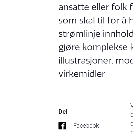
ansatte eller folk 
som skal til for å 
strømlinje innhold
gjøre komplekse 
illustrasjoner, mod
virkemidler.
V
Del
Facebook
r