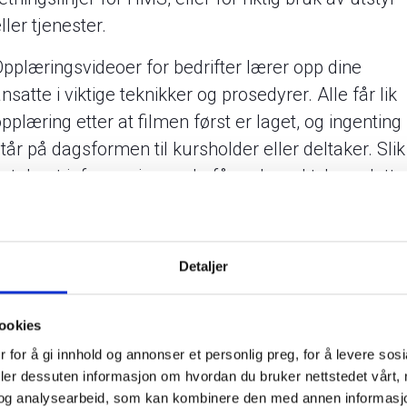
ller tjenester.
Opplæringsvideoer for bedrifter lærer opp dine
nsatte i viktige teknikker og prosedyrer. Alle får lik
pplæring etter at filmen først er laget, og ingenting
tår på dagsformen til kursholder eller deltaker. Slik
vet du at informasjonen de får er korrekt, komplett
og konsistent.
Etter en engangsinvestering i produktet har du et
Detaljer
verktøy som kan brukes igjen og igjen uten ekstra
kostnader, tidsbruk eller planlegging. Video har ogs
den fordelen fremfor fysisk kurs at en kan la de
ookies
ansatte se filmen når det passer for hver enkelt.
 for å gi innhold og annonser et personlig preg, for å levere sos
deler dessuten informasjon om hvordan du bruker nettstedet vårt,
Skulle noe endre seg er det også lett å oppdatere
og analysearbeid, som kan kombinere den med annen informasjon d