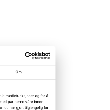
Om
å
iale mediefunksjoner og for å
 med partnerne våre innen
u har gjort tilgjengelig for