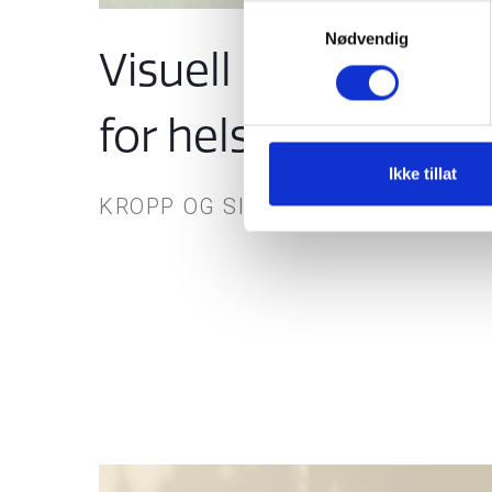
Samtykkevalg
Nødvendig
Visuell identitet
for helsecoach
Ikke tillat
KROPP OG SINN HELSECOACHING