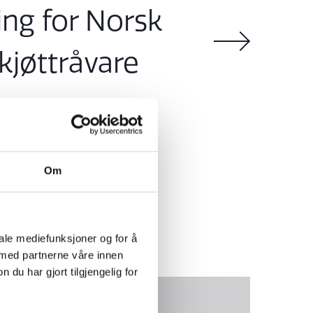
ng for Norsk
kjøttråvare
G KJØTTRÅVARE
Om
iale mediefunksjoner og for å
 med partnerne våre innen
u har gjort tilgjengelig for