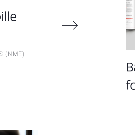
ille
S (NME)
B
f