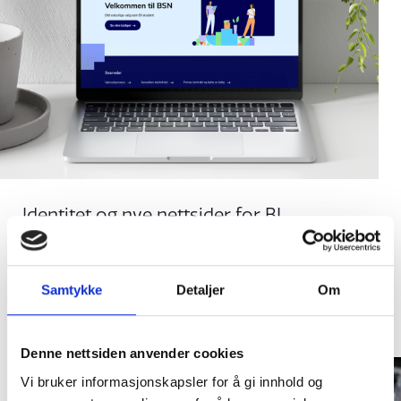
Identitet og nye nettsider for BI
Student Living
BOLIGSTIFTELSEN NYDALEN
Samtykke
Detaljer
Om
Denne nettsiden anvender cookies
Vi bruker informasjonskapsler for å gi innhold og