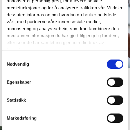
annonser et personlig preg, for å levere sosiale
mediefunksjoner og for å analysere trafikken vår. Vi deler
dessuten informasjon om hvordan du bruker nettstedet
vårt, med partnerne våre innen sosiale medier,
annonsering og analysearbeid, som kan kombinere den
med annen informasjon du har gjort tilgjengelig for dem,
eller som de har samlet inn gjennom din bruk av
tjenestene deres.
Samtykkevalg
Nødvendig
Design og utvikling av B2B-nettside for
Egenskaper
Rotor Offshore
Statistikk
ROTOR OFFSHORE
Markedsføring