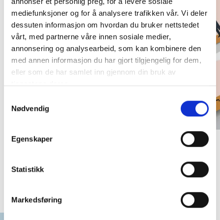
annonser et personlig preg, for å levere sosiale
mediefunksjoner og for å analysere trafikken vår. Vi deler
dessuten informasjon om hvordan du bruker nettstedet
vårt, med partnerne våre innen sosiale medier,
annonsering og analysearbeid, som kan kombinere den
med annen informasjon du har gjort tilgjengelig for dem,
eller som de har samlet inn gjennom din bruk av
tjenestene deres.
Samtykkevalg
Nødvendig
Egenskaper
Animasjonsfilm for Pensjonskassene
Statistikk
PENSJONSKASSEN FOR FYLKENE
Markedsføring